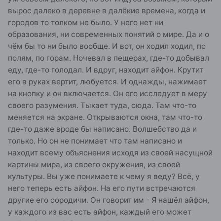
вырос далеко в деревне в далёкие времена, когда и
городов то толком не было. У него нет ни
образования, ни современных понятий о мире. Да и о
чём бы то ни было вообще. И вот, он ходил ходил, по
полям, по горам. Ночевал в пещерах, где-то добывал
еду, где-то голодал. И вдруг, находит айфон. Крутит
его в руках вертит, любуется. И однажды, нажимает
на кнопку и он включается. Он его исследует в меру
своего разумения. Тыкает туда, сюда. Там что-то
меняется на экране. Открываются окна, там что-то
где-то даже вроде бы написано. Волшебство да и
только. Но он не понимает что там написано и
находит всему объяснения исходя из своей насущной
картины мира, из своего окружения, из своей
культуры. Вы уже понимаете к чему я веду? Всё, у
него теперь есть айфон. На его пути встречаются
другие его сородичи. Он говорит им - Я нашёл айфон,
у каждого из вас есть айфон, каждый его может