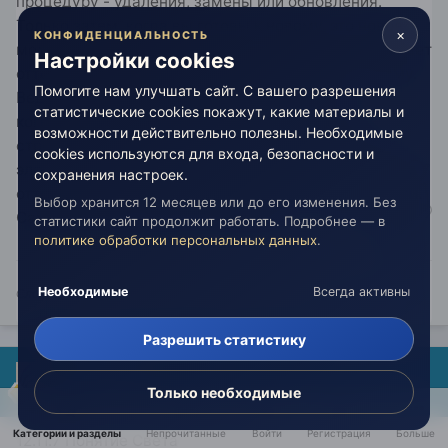
процедуру - удаления, замены или обновления.
Только затем, когда вы готовы к новому, это новое
×
КОНФИДЕНЦИАЛЬНОСТЬ
может быть усвоено. Иначе, оно непременно вызовет
Настройки cookies
отторжение. И вы даже не будете понимать почему.
Помогите нам улучшать сайт. С вашего разрешения
Ведь это не вы отторгаете. Это называется
статистические cookies покажут, какие материалы и
когнитивное сопротивление. Каждая система
возможности действительно полезны. Необходимые
стремится к устойчивости и сама защищает свои
cookies используются для входа, безопасности и
элементы. Вы даже будете воспринимать это своим
сохранения настроек.
отторжением, но это проявление самой информации.
Выбор хранится 12 месяцев или до его изменения. Без
Самой системы вашего восприятия.
статистики сайт продолжит работать. Подробнее — в
политике обработки персональных данных
.
Необходимые
Всегда активны
Слова мои - это ступени истины из лестницы восхождения к любви...
Разрешить статистику
rukamiry
Только необходимые
Опубликовано:
21 мая
Категории и разделы
Непрочитанные
Войти
Регистрация
Больше
12.11.7 Понятие Света