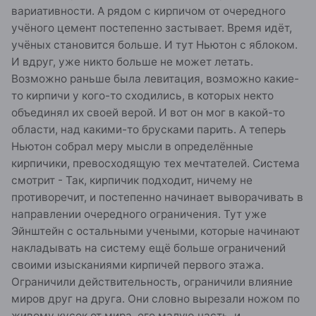
вариативности. А рядом с кирпичом от очередного
учёного цемент постепенно застывает. Время идёт,
учёных становится больше. И тут Ньютон с яблоком.
И вдруг, уже никто больше не может летать.
Возможно раньше была левитация, возможно какие-
то кирпичи у кого-то сходились, в которых некто
объединял их своей верой. И вот он мог в какой-то
области, над какими-то брусками парить. А теперь
Ньютон собрал меру мысли в определённые
кирпичики, превосходящую тех мечтателей. Система
смотрит - Так, кирпичик подходит, ничему не
противоречит, и постепенно начинает выворачивать в
направлении очередного ограничения. Тут уже
Эйнштейн с остальными учеными, которые начинают
накладывать на систему ещё больше ограничений
своими изысканиями кирпичей первого этажа.
Ограничили действительность, ограничили влияние
миров друг на друга. Они словно вырезали ножом по
живому кусок от мира, его малую часть, и