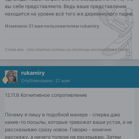
вы себе представляете. Ведь ваше представление
находится на уровне всё того же деревенского парня.
Изменено
21 мая
пользователем rukamiry
Слова мои - это ступени истины из лестницы восхождения к любви...
rukamiry
Опубликовано:
21 мая
12.11.6 Когнитивное сопротивление
Почему я пишу в подобной манере - сперва даю
какие-то посылы, которые тревожат ваши устои, а не
рассказываю сразу новое. Говорю - конечно
расскажу, а ничего толком не раскрываю. Затем