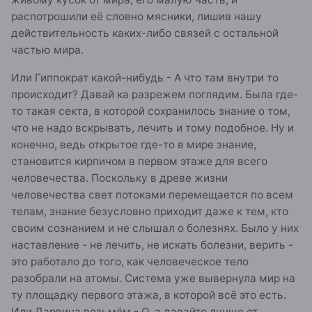
распотрошили её словно мясники, лишив нашу
действительность каких-либо связей с остальной
частью мира.
Или Гиппократ какой-нибудь - А что там внутри то
происходит? Давай ка разрежем поглядим. Была где-
то такая секта, в которой сохранилось знание о том,
что не надо вскрывать, лечить и тому подобное. Ну и
конечно, ведь открытое где-то в мире знание,
становится кирпичом в первом этаже для всего
человечества. Поскольку в древе жизни
человечества свет потоками перемещается по всем
телам, знание безусловно приходит даже к тем, кто
своим сознанием и не слышал о болезнях. Было у них
наставление - не лечить, не искать болезни, верить -
это работало до того, как человеческое тело
разобрали на атомы. Система уже вывернула мир на
ту площадку первого этажа, в которой всё это есть.
Или Дарвина возьмём - О, а давайте лучше от