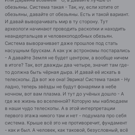
обезьяны. Система такая - Так, ну, если хотите от
обезьяны, давайте от обезьяны. Есть и такой вариант.
И давай выворачивать мир в ту сторону. Тут
археологи начинают проводить раскопки и находить
неандертальцев и человекоподобных обезьян.
Система выворачивает даже прошлое под стать
насущным брускам. А как уж астрономы постарались
- А давайте Земля не будет центром, а вообще ничем
в итоге? Так, вот дважды два четыре, значит там где-
то должна быть чёрная дыра. И давай её искать в
телескопы. Да вот же она! Эврика! Система такая - Ну
ладно, теперь звёзды не будут фонарями в небе
ночном, вот вам плазма. И тут до учёных дошло - А
где же жизнь во вселенной? Которую мы наблюдаем
в наши чудо телескопы. А в этой интерпретации
первого этажа никого там и нет - подумала про себя
система. Крыше всё это не противоречит, фундамент
- как и был. А человек, как таковой, безусловный, всё