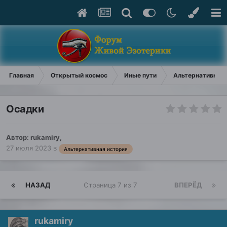
Главная
Открытый космос
Иные пути
Альтернативная 
Осадки
Автор:
rukamiry
,
27 июля 2023
в
Альтернативная история
НАЗАД
Страница 7 из 7
ВПЕРЁД
rukamiry