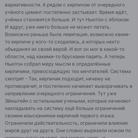
вариативности. А рядом с кирпичом от очередного
учёного цемент постепенно застывает. Время идёт,
учёных становится больше. И тут Ньютон с яблоком.
И вдруг, уже никто больше не может летать.
Возможно раньше была левитация, возможно какие-
то кирпичи у кого-то сходились, в которых некто
объединял их своей верой. И вот он мог в какой-то
области, над какими-то брусками парить. А теперь
Ньютон собрал меру мысли в определённые
кирпичики, превосходящую тех мечтателей. Система
смотрит - Так, кирпичик подходит, ничему не
противоречит, и постепенно начинает выворачивать в
направлении очередного ограничения. Тут уже
Эйнштейн с остальными учеными, которые начинают
накладывать на систему ещё больше ограничений
своими изысканиями кирпичей первого этажа.
Ограничили действительность, ограничили влияние
миров друг на друга. Они словно вырезали ножом по
живому кусок от мира, его малую часть, и