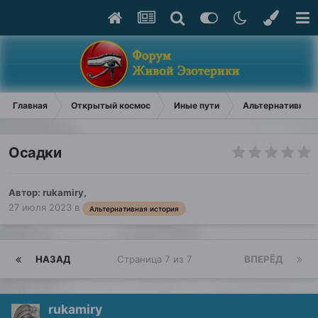
Главная
Открытый космос
Иные пути
Альтернативная 
Осадки
Автор:
rukamiry
,
27 июля 2023
в
Альтернативная история
НАЗАД
Страница 7 из 7
ВПЕРЁД
rukamiry