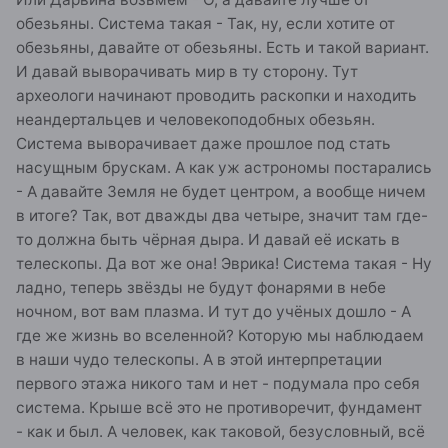
обезьяны. Система такая - Так, ну, если хотите от
обезьяны, давайте от обезьяны. Есть и такой вариант.
И давай выворачивать мир в ту сторону. Тут
археологи начинают проводить раскопки и находить
неандертальцев и человекоподобных обезьян.
Система выворачивает даже прошлое под стать
насущным брускам. А как уж астрономы постарались
- А давайте Земля не будет центром, а вообще ничем
в итоге? Так, вот дважды два четыре, значит там где-
то должна быть чёрная дыра. И давай её искать в
телескопы. Да вот же она! Эврика! Система такая - Ну
ладно, теперь звёзды не будут фонарями в небе
ночном, вот вам плазма. И тут до учёных дошло - А
где же жизнь во вселенной? Которую мы наблюдаем
в наши чудо телескопы. А в этой интерпретации
первого этажа никого там и нет - подумала про себя
система. Крыше всё это не противоречит, фундамент
- как и был. А человек, как таковой, безусловный, всё