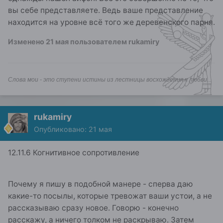
вы себе представляете. Ведь ваше представление
находится на уровне всё того же деревенского парня.
Изменено
21 мая
пользователем rukamiry
Слова мои - это ступени истины из лестницы восхождения к любви...
rukamiry
Опубликовано:
21 мая
12.11.6 Когнитивное сопротивление
Почему я пишу в подобной манере - сперва даю
какие-то посылы, которые тревожат ваши устои, а не
рассказываю сразу новое. Говорю - конечно
расскажу, а ничего толком не раскрываю. Затем