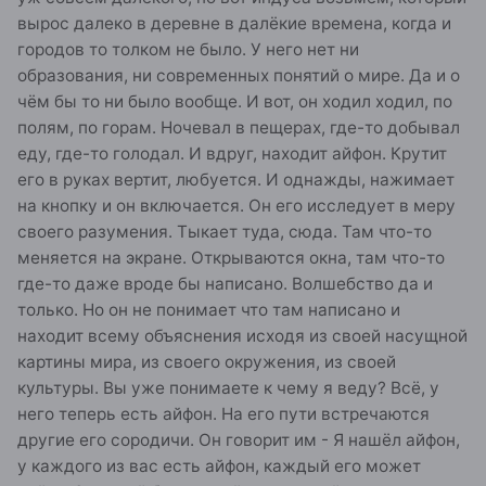
вырос далеко в деревне в далёкие времена, когда и
городов то толком не было. У него нет ни
образования, ни современных понятий о мире. Да и о
чём бы то ни было вообще. И вот, он ходил ходил, по
полям, по горам. Ночевал в пещерах, где-то добывал
еду, где-то голодал. И вдруг, находит айфон. Крутит
его в руках вертит, любуется. И однажды, нажимает
на кнопку и он включается. Он его исследует в меру
своего разумения. Тыкает туда, сюда. Там что-то
меняется на экране. Открываются окна, там что-то
где-то даже вроде бы написано. Волшебство да и
только. Но он не понимает что там написано и
находит всему объяснения исходя из своей насущной
картины мира, из своего окружения, из своей
культуры. Вы уже понимаете к чему я веду? Всё, у
него теперь есть айфон. На его пути встречаются
другие его сородичи. Он говорит им - Я нашёл айфон,
у каждого из вас есть айфон, каждый его может