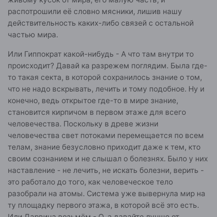
распотрошили её словно мясники, лишив нашу
действительность каких-либо связей с остальной
частью мира.
Или Гиппократ какой-нибудь - А что там внутри то
происходит? Давай ка разрежем поглядим. Была где-
то такая секта, в которой сохранилось знание о том,
что не надо вскрывать, лечить и тому подобное. Ну и
конечно, ведь открытое где-то в мире знание,
становится кирпичом в первом этаже для всего
человечества. Поскольку в древе жизни
человечества свет потоками перемещается по всем
телам, знание безусловно приходит даже к тем, кто
своим сознанием и не слышал о болезнях. Было у них
наставление - не лечить, не искать болезни, верить -
это работало до того, как человеческое тело
разобрали на атомы. Система уже вывернула мир на
ту площадку первого этажа, в которой всё это есть.
Или Дарвина возьмём - О, а давайте лучше от