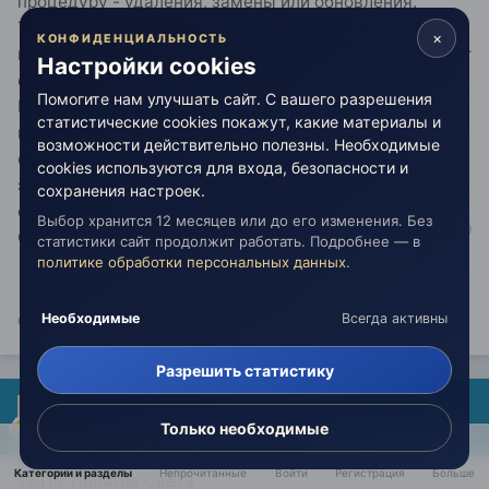
процедуру - удаления, замены или обновления.
Только затем, когда вы готовы к новому, это новое
×
КОНФИДЕНЦИАЛЬНОСТЬ
может быть усвоено. Иначе, оно непременно вызовет
Настройки cookies
отторжение. И вы даже не будете понимать почему.
Помогите нам улучшать сайт. С вашего разрешения
Ведь это не вы отторгаете. Это называется
статистические cookies покажут, какие материалы и
когнитивное сопротивление. Каждая система
возможности действительно полезны. Необходимые
стремится к устойчивости и сама защищает свои
cookies используются для входа, безопасности и
элементы. Вы даже будете воспринимать это своим
сохранения настроек.
отторжением, но это проявление самой информации.
Выбор хранится 12 месяцев или до его изменения. Без
Самой системы вашего восприятия.
статистики сайт продолжит работать. Подробнее — в
политике обработки персональных данных
.
Необходимые
Всегда активны
Слова мои - это ступени истины из лестницы восхождения к любви...
Разрешить статистику
rukamiry
Только необходимые
Опубликовано:
21 мая
Категории и разделы
Непрочитанные
Войти
Регистрация
Больше
12.11.7 Понятие Света