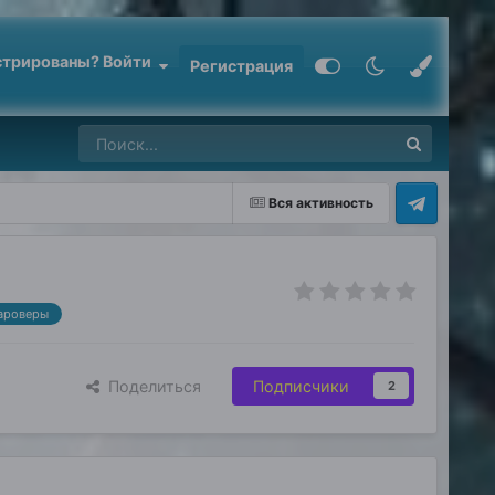
стрированы? Войти
Регистрация
Вся активность
ароверы
Поделиться
Подписчики
2