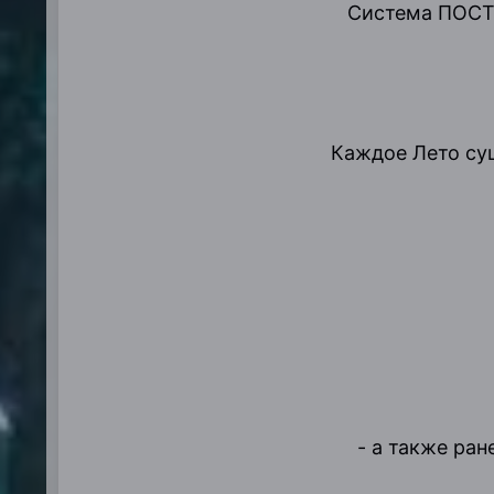
Система ПОСТо
Каждое Лето су
- а также ра