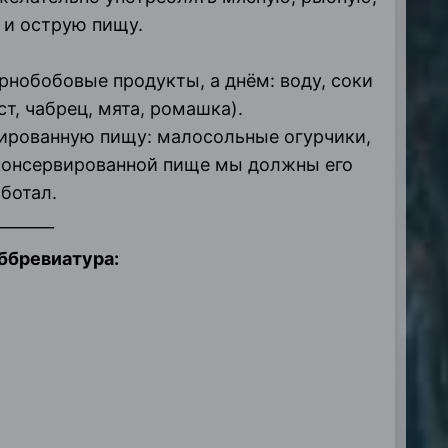
 и острую пищу.
нобобовые продукты, а днём: воду, соки
т, чабрец, мята, ромашка).
рвированную пищу: малосольные огурчики,
е консервированной пище мы должны его
аботал.
_______
ббревиатура: