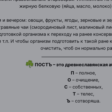
жирную белковую (яйца, масло, молоко)
 вечером: овощи, фрукты, ягоды, зерновые и зер
травяные чаи (смородиновый лист, малиновый лис
одготовкой организма к переходу на ранее консе
 т.п. И чтобы организм подготовить к такой ран
очистить, чтоб он нормально р
___________________________________
☘️
ПОСТЪ – это древнеславянская а
П
– полное,
О
– очищение,
С
– собственных,
Т
– телес,
Ъ
– сотворяша.