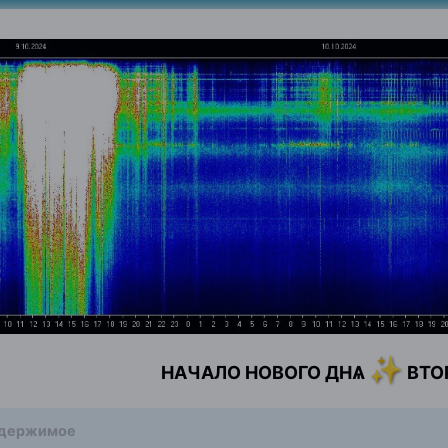
✨
НАЧАЛО НОВОГО ДНѦ
ВТО
одержимое