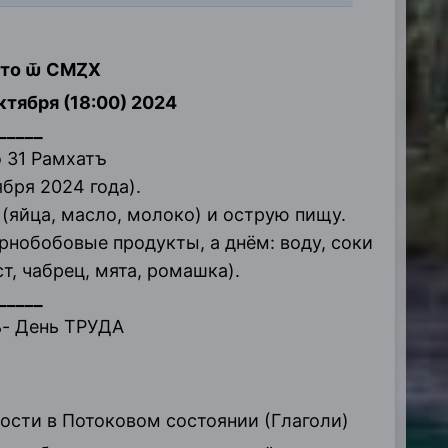
ѣто ѿ СМȤХ
октября (18:00) 2024
______
по 31 Рамхатъ
ября 2024 года).
(яйца, масло, молоко) и острую пищу.
нобобовые продукты, а днём: воду, соки
т, чабрец, мята, ромашка).
_____
- День ТРУДА
рости в Потоковом состоянии (Глаголи)