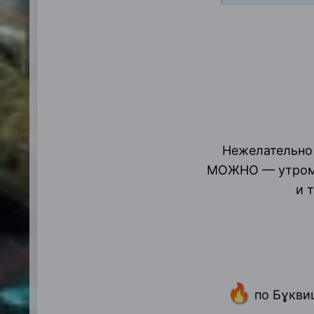
Нежелательно 
МОЖНО — утром и
и 
🔥
по Бɣквиц