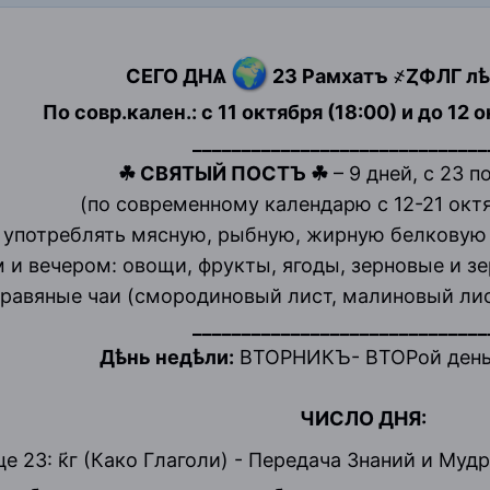
🌍
СЕГО ДНѦ
23 Рамхатъ ҂ȤФЛГ л
По совр.кален.: с 11 октября (18:00) и до 12 
_____________________________
☘ СВЯТЫЙ ПОСТЪ ☘
– 9 дней, с 23 
(по современному календарю с 12-21 окт
употреблять мясную, рыбную, жирную белковую 
 вечером: овощи, фрукты, ягоды, зерновые и зер
травяные чаи (смородиновый лист, малиновый лис
______________________________
Дѣнь недѣли:
ВТОРНИКЪ- ВТОРой день
ЧИСЛО ДНЯ:
е 23: к҃г (Како Глаголи) - Передача Знаний и Муд