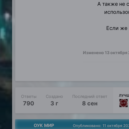
А также не 
использов
Если же 
Изменено
13 октября
ЛУЧШ
Ответы
Создано
Последний ответ
790
3 г
8 сен
ОУК МИР
Опубликовано:
11 октября 20