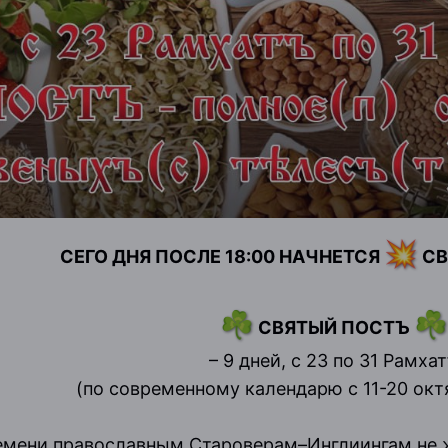
💥
СЕГО ДНЯ ПОСЛЕ 18:00 НАЧНЕТСЯ
СВ
☘️
☘️
СВЯТЫЙ ПОСТЪ
– 9 дней, с 23 по 31 Рамха
(по современному календарю с 11-20 окт
ремени православным Староверам–Инглиингам не 