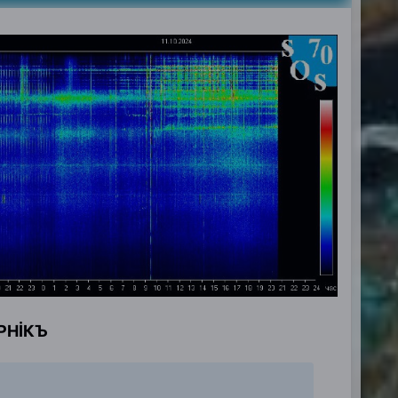
РНİКЪ