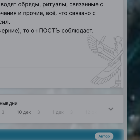
водят обряды, ритуалы, связанные с
ения и прочие, всё, что связано с
сил.
черние), то он ПОСТЪ соблюдает.
НЫЕ ДНИ
3
10 дек
3
1 дек
3
12 окт
3
Автор