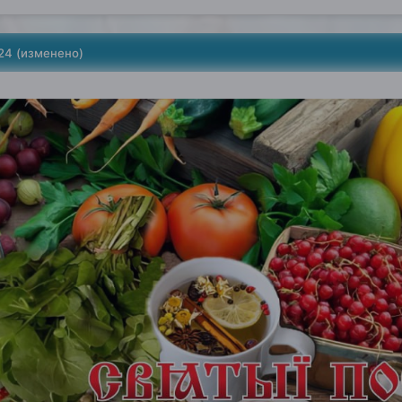
24
(изменено)