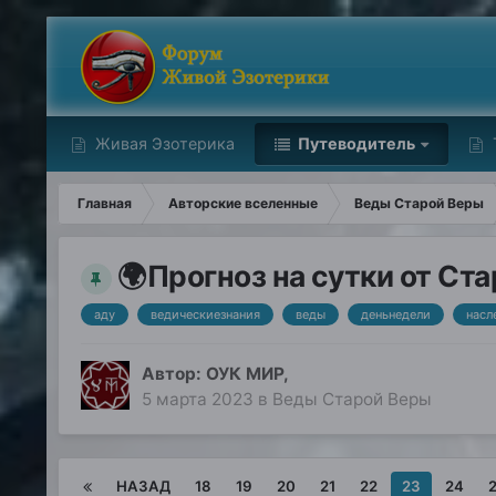
Живая Эзотерика
Путеводитель
Главная
Авторские вселенные
Веды Старой Веры
🌍Прогноз на сутки от Ст
аду
ведическиезнания
веды
деньнедели
насл
Автор:
ОУК МИР
,
5 марта 2023
в
Веды Старой Веры
НАЗАД
18
19
20
21
22
23
24