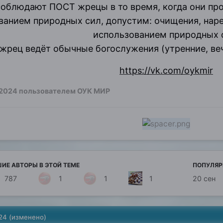
соблюдают ПОСТ жрецы в то время, когда они про
анием природных сил, допустим: очищения, нареч
использованием природных 
жрец ведёт обычные богослужения (утренние, ве
https://vk.com/oykmir
 2024
пользователем ОУК МИР
ИЕ АВТОРЫ В ЭТОЙ ТЕМЕ
ПОПУЛЯР
787
1
1
1
20 сен
24
(изменено)