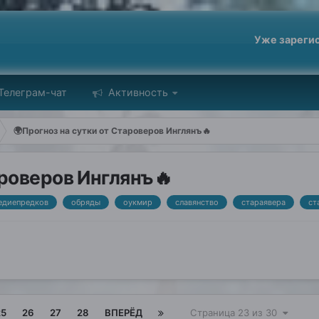
Уже зареги
Телеграм-чат
Активность
🌍Прогноз на сутки от Староверов Инглянъ🔥
ароверов Инглянъ🔥
едиепредков
обряды
оукмир
славянство
стараявера
ст
25
26
27
28
ВПЕРЁД
Страница 23 из 30