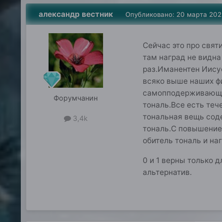
александр вестник
Опубликовано:
20 марта 202
Сейчас это про свят
там наград не видна
раз.Иманентен Иисус
всяко выше наших фи
самопподерживающих
Форумчанин
тональ.Все есть теч
тональная вещь соде
3,4k
тональ.С повышение
обитель тональ и на
0 и 1 верны только
альтернатив.