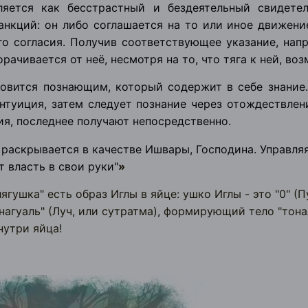
ляется как бесстрастный и бездеятельный свидете
анкций: он либо соглашается на то или иное движени
го согласия. Получив соответствующее указание, нап
рачивается от неё, несмотря на то, что тяга к ней, во
овится познающим, который содержит в себе знание.
интуиция, затем следует познание через отождествлен
ия, последнее получают непосредственно.
 раскрывается в качестве Ишвары, Господина. Управля
т власть в свои руки"
»
ягушка" есть образ Иглы в яйце: ушко Иглы - это "0" (
нагуаль" (Луч, или сутратма), формирующий тело "тона
нутри яйца!