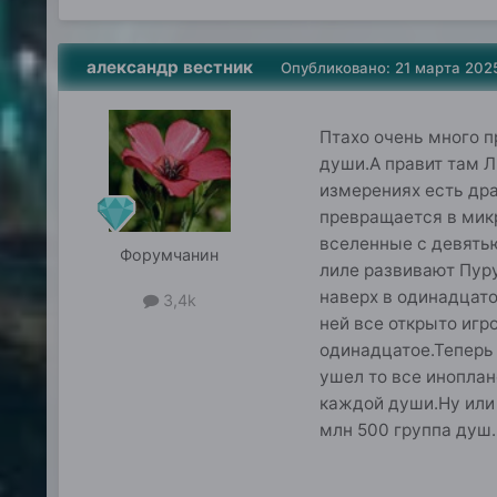
александр вестник
Опубликовано:
21 марта 202
Птахо очень много п
души.А правит там Л
измерениях есть дра
превращается в микр
вселенные с девять
Форумчанин
лиле развивают Пур
наверх в одинадцато
3,4k
ней все открыто игр
одинадцатое.Теперь 
ушел то все иноплан
каждой души.Ну или
млн 500 группа душ