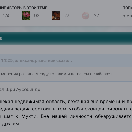
ИЕ АВТОРЫ В ЭТОЙ ТЕМЕ
ПОП
174
92
27
27
5 м
5
 14:25,
александр вестник
сказал:
мерения разница между тоналем и нагвалем ослабевает.
зал Шри Ауробиндо:
некая недвижимая область, лежащая вне времени и пр
дная задача состоит в том, чтобы сконцентрировать с
й шаг к Мукти. Вне нашей личности обнаруживаетс
а другим.