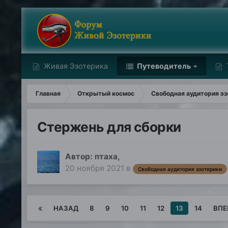
Живая Эзотерика
Путеводитель
Главная
Открытый космос
Свободная аудитория эз
Стержень для сборки
Автор:
птаха
,
20 ноября 2021
в
Свободная аудитория эзотерики
НАЗАД
8
9
10
11
12
13
14
ВПЕ