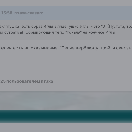
 15:58,
птаха
сказал:
а-лягушка" есть образ Иглы в яйце: ушко Иглы - это "0" (Пустота, т
или сутратма), формирующий тело "тоналя" на кончике Иглы
гелии есть высказывание: "Легче верблюду пройти сквозь
025
пользователем птаха