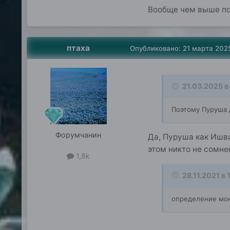
Вообще чем выше по
птаха
Опубликовано:
21 марта 202
21.03.2025 в
Поэтому Пуруша 
Форумчанин
Да, Пуруша как Ишва
этом никто не сомне
1,8k
28.11.2021 в 
определение мон