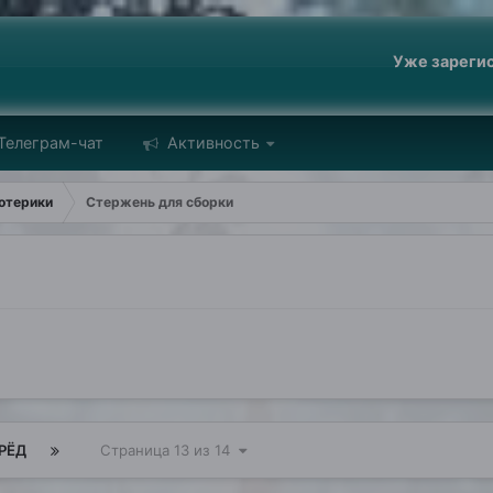
Уже зареги
Телеграм-чат
Активность
отерики
Стержень для сборки
РЁД
Страница 13 из 14