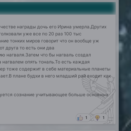
качестве награды дочь его Ирина умерла.Других
толковали уже все по 20 раз 100 тыс
ние тонких миров говорит что он вообще уж
т друга то есть они два
ю нагваля.Затем что бы нагваль создал
а нагвалем опять тональ.То есть каждая
мер тоже содержит в себе материальные планеты
т.В плане будхи в него младший рай входит как
ебуется сознание учитывающее больше основных
1
1