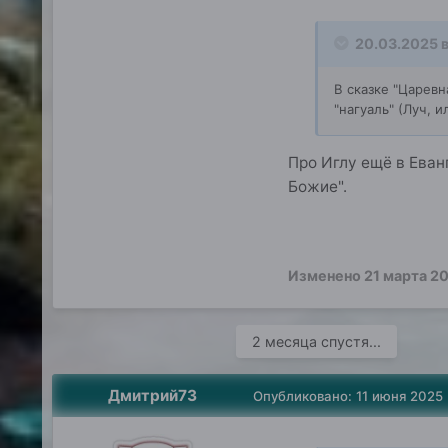
20.03.2025 в
В сказке "Царевн
"нагуаль" (Луч, 
Про Иглу ещё в Еван
Божие".
Изменено
21 марта 2
2 месяца спустя...
Дмитрий73
Опубликовано:
11 июня 2025