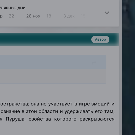
УЛЯРНЫЕ ДНИ
ар
22
28 ноя
18
3 дек
15
2 дек
11
Автор
остранства; она не участвует в игре эмоций и
ознание в этой области и удерживать его там,
я Пуруша, свойства которого раскрываются