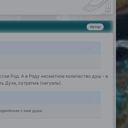
Автор
ски Род. А в Роду несметное количество душ - в
ь Духа, сутратма (нагуаль).
единённая с ним душа.