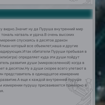
му видно.Значит ну да Пуруша внутренний мир
тональ нагваль и удача.В очень высоких
измерения спускаясь в десятое дракон
Атман который все объемлет,наша и другие
градирующих.Итак обитатели Пуруши пребывая в
или(игра) определяет куда эти души пойдут
атель развития души (микровселенной) когда в
ет в десятом.Ну а души скорее всего улетают в
дин представитель в одинадцатое измерение
 развитие.А еще к каждой внутренней пуруше
м измерении пурушу присваивается примерно в
я.