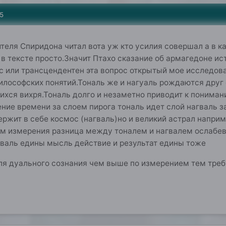
5
ителя Спиридона читал вота уж кто усилия совершал а в 
 в тексте просто.Значит Птахо сказание об армагедоне ис
 или трансцендентен эта вопрос открытый мое исследова
лософских понятий.Тональ же и нагуаль рождаются друг о
ся вихря.Тональ долго и незаметно приводит к понимани
ение времени за слоем пирога тональ идет слой нагваль з
ржит в себе космос (нагваль)но и великий астрал напри
м измерения разница между тоналем и нагвалем ослабевае
гваль едины мысль действие и результат едины тоже
 для дуального сознания чем выше по измерением тем тр