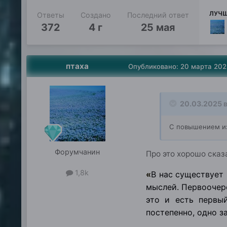
ЛУЧШ
Ответы
Создано
Последний ответ
372
4 г
25 мая
птаха
Опубликовано:
20 марта 202
20.03.2025 в
С повышением из
Форумчанин
Про это хорошо ска
1,8k
«
В нас существует 
мыслей. Первоочере
это и есть первы
постепенно, одно з