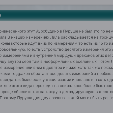
5
ривнесенного этут Ауробудино в Пуруше не был это по не
ила.В низших измерениях Лила раскладывается на троицу 
коны которые идут вниз по измерениям то есть из 15 го 
овселенную.То есть устройство десятого измерения это 
ю измерениями и внутренний мир души драконов этих де
ушу внутри себя там в неоформленных вселенных.Потом Л
е измерение или вниз в девятое и ниже.Есть так же показ
оками то дракон обретает все девять измерений а пребыва
всегда так было если у цивилизации инопланетян хоть о
етяне этого вида переходят на спиральное более быстрое
 проще обяснить так на каждую деградирующую в десято
.Поэтому Пуруша для двух разных людей могет быть разна