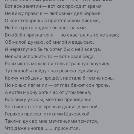
Вот все занятии — вот как проходит время
Не вижу право я — любовных дел беремя,
О коих говоришь в приятельском письме,
Не без греха подчас бывает на уме.
Влюблён признатся я — но счастье ль то не знаю;
Об милой думаю, об милой я вздыхаю,
И неразлучно быть хотел бы с ней всегда.
Нельзя исполнить то — вот новая беда.
Размыкать можно ли толь страшную кручину.
Тут жалобы пойдут на грозною судьбину.
Кричу чтоб день прошёл, настала б темна ночь.
Но ночью легче ли — от глаз бежит сон прочь.
А естли и усну хоть час от утомленья,
Всё вижу ужасы, мечтаю привиденья.
Застынет в теле кровь и душит домовой,
Гераков прозою, стихами Шаховской.
Такими дух во мне мечтаньями томится,
Что даже иногда………приснится.