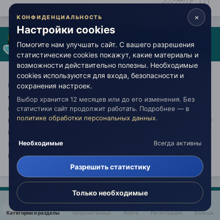
×
КОНФИДЕНЦИАЛЬНОСТЬ
Настройки cookies
александр вестник
Помогите нам улучшать сайт. С вашего разрешения
Опубликовано:
16 ноября 2024
статистические cookies покажут, какие материалы и
возможности действительно полезны. Необходимые
Сон вообще к благосостоянию по жизни наверное
cookies используются для входа, безопасности и
начал обретать мудрость,конечно продолжать читать
сохранения настроек.
если интересно так.Подписываться под
Выбор хранится 12 месяцев или до его изменения. Без
манускриптом новые интеллектуальные
статистики сайт продолжит работать. Подробнее — в
политике обработки персональных данных
.
возможности то что экзамен сдавал тоже хорошо у
меня вон каждую неделю считай во сне то уроки то
экзамены эт видать от того что читаю много но и
Необходимые
Всегда активны
пописываю немножко.
Разрешить статистику
Только необходимые
александр вестник
Опубликовано:
16 ноября 2024
Категории и разделы
Непрочитанные
Войти
Регистрация
Больше