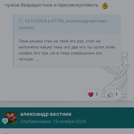
чужое безрадостное и присовокупляють
13.11.2024 в 07:59,
александр вестник
сказал:
Тема уехала стих не твой это раз ,стих на
непонятно какую тему это два что ты хотел этим
сказать это три ,не в тему совершенно это
четыре ......
1
1
александр вестник
Опубликовано:
13 ноября 2024