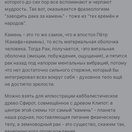
которого до сих пор все вспоминают и черпают
существовавшая перед тем, как
мудрость. Так вот, оказывается фразеологизм
незаметно войти в нас и появиться
"заводить рака за камень" - тоже из "тех времён и
затем на поверхности нашего существа,
народов".
приняв личную форму и давая нам
право торжественно заявить: "Это –
Камень - это то же самое, что и апостол Пётр
моя мысль".
(Каиафа=камень), то есть материальная оболочка
Именно так тот, кто умеет хорошо
человека. Тогда Рак, получается, -это витальная
читать мысли, может узнать, что
оболочка (эмоции, побуждения, ощущения), и пятится
происходит даже в том человеке, чьего
рак назад под напором ментальных вибраций, потому
что нет достаточно сильного стержня, который бы
языка он не знает – ибо он улавливает
интегрировал всех вокруг себя - духовное тело ещё
не мысли, а вибрации, которым затем
не достигло зрелости.
приписывает соответствующую
ментальную форму в себе самом. Но на
Можно взять для иллюстрации каббалистическое
самом деле нам не следует особо
древо Сфирот, совмещённое с древом Клипот: в
удивляться, потому что если бы мы
центре этой схемы тот самый "камень" - планета
были способны создать своими силами
наша родная, поставляющая питание физическому
хотя бы одну простую вещь, пусть даже
телу, а земноводный рак - это существо, скажем так,
крошечную мысль, то мы были бы
венерианского происхождения.