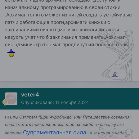
изначальному програмированию в своей стихии
.Архимаг тот кто может из нитей создать устойчивые
патчи работающие проги,архимаги книжки с
заклинаниями пишуть,маги же книжки читают и
назусть учат что б заклинания применять.Архимаг
сис администратор маг продвинутый пользователь
1
veter4
Опубликовано:
11 ноября 2024
птаха
Сатпрем "Шри Ауробиндо, или Путешествие сознания"
начал читать прикольное изделие спасибо за наводку это
Супраментальная сила
явление
я замечал в небе