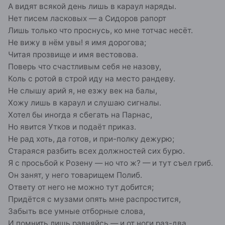
А видят всякой день лишь в караул наряды.
Нет писем ласковых — а Сидоров рапорт
Лишь только что проснусь, ко мне тотчас несёт.
Не вижу в нём увы! я имя дорогова;
Читая прозвище и имя вестовова.
Поверь что счастливым себя не назову,
Коль с ротой в строй иду на место рандеву.
Не слышу арий я, не езжу век на балы,
Хожу лишь в караул и слушаю сигналы.
Хотел бы иногда я сбегать на Парнас,
Но явится Утков и подаёт приказ.
Не рад хоть, да готов, и при-полку дежурю;
Стараяся разбить всех должностей сих бурю.
Я с просьбой к Розену — но что ж? — и тут съел гриб.
Он занят, у него товарищем Полиб.
Ответу от него не можно тут добится;
Придётся с музами опять мне распростится,
Забыть все умные отборные слова,
И помнить лишь равняйсь — и от ноги раз-два.