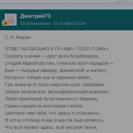
Дмитрий73
Опубликовано:
12 ноября 2024
С. Н. Марин
ОТВЕТ НА ПИСЬМО К ГР<АФУ> ТОЛС<ТОМУ>
Сократа ученик — друг всех Алцибиадов,
Злодей ефрейторства, гонитель вахт парадов —
Быв — гвардьи офицер, армейской, и матрос,
Которого теперь рок в гарнизон занёс;
Где живучи от всех мирских сует свободен,
Забыв печали все, фельдфебельшей доволен.
Любя приятелей ты вспомни<л> Марина.
Скажи однако ж мне какая сатана,
Шепнула там тебе, что здесь я утешаюсь,
И что в столице я как в масле сыр катаюсь,
Что всё лелеет здесь, всё веселит меня,