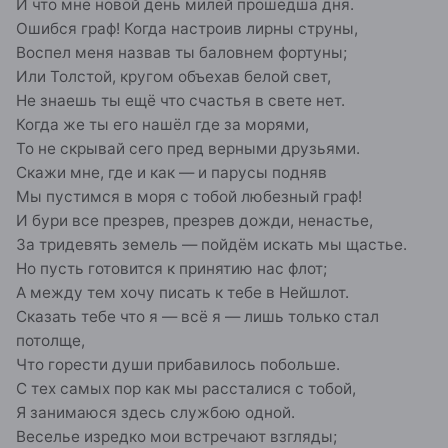
И что мне новой день милей прошедша дня.
Ошибся граф! Когда настроив лирны струны,
Воспел меня назвав ты баловнем фортуны;
Или Толстой, кругом объехав белой свет,
Не знаешь ты ещё что счастья в свете нет.
Когда же ты его нашёл где за морями,
То не скрывай сего пред верными друзьями.
Скажи мне, где и как — и парусы подняв
Мы пустимся в моря с тобой любезный граф!
И бури все презрев, презрев дожди, ненастье,
За тридевять земель — пойдём искать мы щастье.
Но пусть готовится к принятию нас флот;
А между тем хочу писать к тебе в Нейшлот.
Сказать тебе что я — всё я — лишь только стал
потолще,
Что горести души прибавилось побольше.
С тех самых пор как мы рассталися с тобой,
Я занимаюся здесь службою одной.
Веселье изредко мои встречают взгляды;