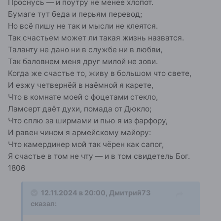
Проснусь — и поутру не менее хлопот.
Бумаге тут беда и перьям перевод;
Но всё пишу не так и мысли не клеятся.
Так счастьем может ли такая жизнь назватся.
Таланту не дано ни в службе ни в любви,
Так баловнем меня друг милой не зови.
Когда же счастье то, живу в большом что свете,
И езжу четвернёй в наёмной я карете,
Что в комнате моей с фоцетами стекло,
Ламсерт даёт духи, помада от Дюкло;
Что сплю за ширмами и пью я из фарфору,
И равен чином я армейскому майору:
Что камердинер мой так чёрен как сапог,
Я счастье в том не чту — и в том свидетель Бог.
1806
12.11.2024 в 20:00,
Дмитрий73
сказал: