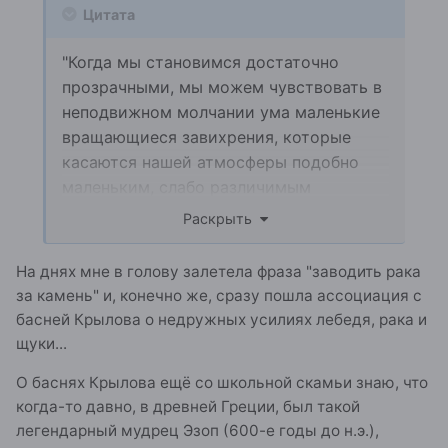
Цитата
"Когда мы становимся достаточно
прозрачными, мы можем чувствовать в
неподвижном молчании ума маленькие
вращающиеся завихрения, которые
касаются нашей атмосферы подобно
маленьким, слабо различимым
вибрациям, притягивающим наше
Раскрыть
внимание. Когда мы приближаемся к
ним, чтобы "увидеть, что это такое", т.е.
На днях мне в голову залетела фраза "заводить рака
если мы позволяем одному из этих
за камень" и, конечно же, сразу пошла ассоциация с
завихрений войти в нас, то внезапно
басней Крылова о недружных усилиях лебедя, рака и
обнаруживаем, что наши мысли чем-то
щуки...
заняты: то, что мы чувствовали на
О баснях Крылова ещё со школьной скамьи знаю, что
периферии нашего существа, есть
когда-то давно, в древней Греции, был такой
мысль в своей чистой форме или,
легендарный мудрец Эзоп (600-е годы до н.э.),
скорее, ментальная вибрация,