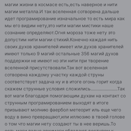
магии жизни в космасе есть,есть наверное и нити
магии металла.И так вселенная сотворена дальше
идет програмирование изначальное то есть мира как
мы его видим нету,это нити магии мистики наше
сознание определяют.Огня мороза тоже нету это
допустим нити магии стихий.Конечно каждая нить
своих духов хранителей имеет или духов хранителей
имеют только 9 магий остальные 356 магий духов
поддержки не имеют но эти нити при творение
вселенной присутствовали.Так вот вселенная
сотворена каждому участку каждой струны
соответствует задача ну и в итоге огонь горит когда
скажем струнные условия сложились.......................Так
вот маги благодаря помогающим духам на контакт со
струнным програмированием выходят в итоге
призывают молнию фаербол метеорит иль еще чего
воду в вино превращают,или иллюзию в твоей голове
о том что магии нету создают ты в нее веришь.То
есть маги ладно архимаги обладают доступом к