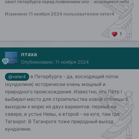
санкт петербурга перед появлением нло искрящиеся небо
Изменено
11 ноября 2024
пользователем veter4
1
птаха
Опубликовано:
11 ноября 2024
в Петербурге - да, восходящий поток
@veter4
(кундалини) исторически очень мощный и
природного происхождения. Известно, что Пётр I
выбирал место для строительства новой столицы с
выходом к морю из двух вариантов: первый на
севере, в устье Невы, а второй - на юге, там где
Таганрог. В Таганроге тоже природный выход
кундалини.