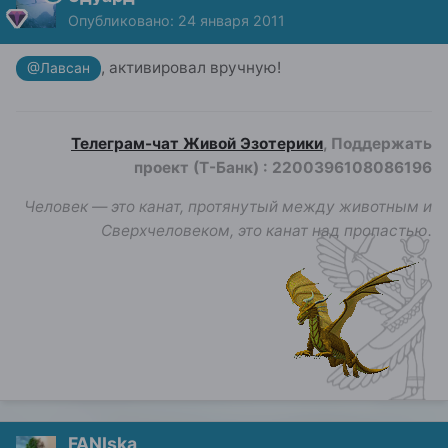
Опубликовано:
24 января 2011
, активировал вручную!
@Лавсан
Телеграм-чат Живой Эзотерики
, Поддержать
проект (Т-Банк)
:
2200396108086196
Человек — это канат, протянутый между животным и
Сверхчеловеком, это канат над пропастью.
FANIska