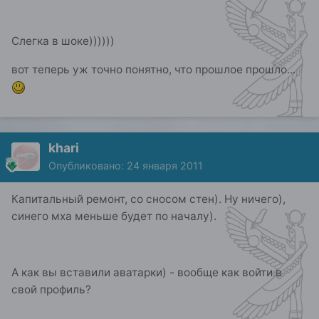
Слегка в шоке))))))
вот теперь уж точно понятно, что прошлое прошло...
khari
Опубликовано:
24 января 2011
Капитальный ремонт, со сносом стен). Ну ничего),
синего мха меньше будет по началу).
А как вы вставили аватарки) - вообще как войти в
свой профиль?