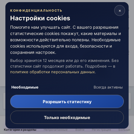
Телеграм-чат Живой Эзотерики
, Поддержать
×
КОНФИДЕНЦИАЛЬНОСТЬ
проект (Т-Банк)
:
2200396108086196
Настройки cookies
Помогите нам улучшать сайт. С вашего разрешения
Человек — это канат, протянутый между животным и
статистические cookies покажут, какие материалы и
Сверхчеловеком, это канат над пропастью.
возможности действительно полезны. Необходимые
cookies используются для входа, безопасности и
сохранения настроек.
Выбор хранится 12 месяцев или до его изменения. Без
статистики сайт продолжит работать. Подробнее — в
политике обработки персональных данных
.
Необходимые
Всегда активны
НАЗАД
Страница 1 из 3
ВПЕРЁД
Разрешить статистику
Только необходимые
Поделиться
Категории и разделы
Непрочитанные
Войти
Регистрация
Больше