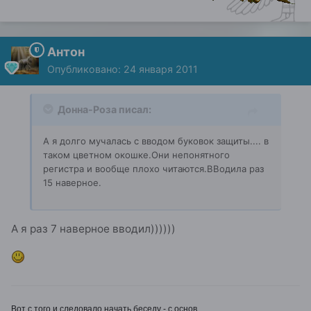
Антон
Опубликовано:
24 января 2011
Донна-Роза писал:
А я долго мучалась с вводом буковок защиты.... в
таком цветном окошке.Они непонятного
регистра и вообще плохо читаются.ВВодила раз
15 наверное.
А я раз 7 наверное вводил))))))
Вот с того и следовало начать беседу - с основ.