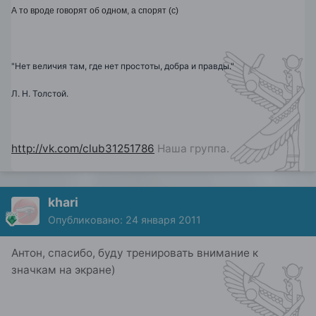
А то вроде говорят об одном, а спорят (с)
"Нет величия там, где нет простоты, добра и правды."
Л. Н. Толстой.
http://vk.com/club31251786
Наша группа.
khari
Опубликовано:
24 января 2011
Антон, спасибо, буду тренировать внимание к
значкам на экране)