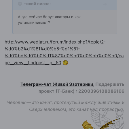
тихий писал:
А где сейчас берут аватары и как
устанавиливают?
http://www.wedjat.ru/forum/index.php?/topic/2-
%d0%b2%d1%81%d0%b5-%d1%81-
%d0%bd%d0%b0%d1%87%d0%b0%d0%bb%d0%b0/pa
ge__view__findpost__p__50
Телеграм-чат Живой Эзотерики
, Поддержать
проект (Т-Банк)
:
2200396108086196
Человек — это канат, протянутый между животным и
Сверхчеловеком, это канат над пропастью.