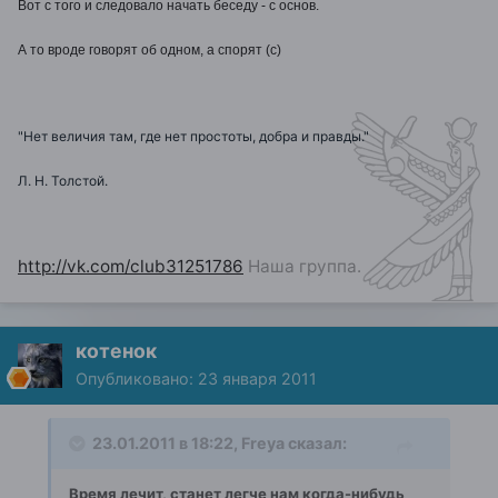
Вот с того и следовало начать беседу - с основ.
А то вроде говорят об одном, а спорят (с)
"Нет величия там, где нет простоты, добра и правды."
Л. Н. Толстой.
http://vk.com/club31251786
Наша группа.
котенок
Опубликовано:
23 января 2011
23.01.2011 в 18:22, Freya сказал:
Время лечит, станет легче нам когда-нибудь