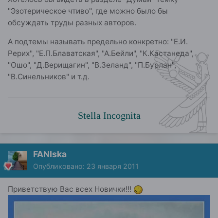
"Эзотерическое чтиво", где можно было бы
обсуждать труды разных авторов.
А подтемы называть предельно конкретно: "Е.И.
Рерих", "Е.П.Блаватская", "А.Бейли", "К.Кастанеда",
"Ошо", "Д.Верищагин", "В.Зеланд", "П.Бурлан",
"В.Синельников" и т.д.
Stella Incognita
FANIska
Опубликовано:
23 января 2011
Приветствую Вас всех Новички!!!