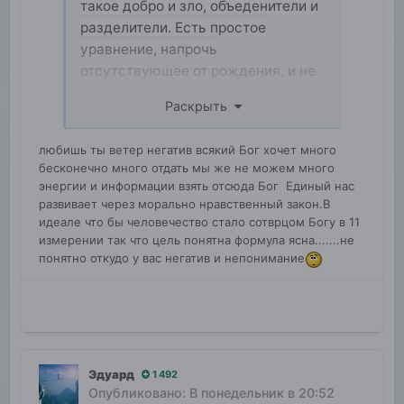
такое добро и зло, объеденители и
разделители. Есть простое
уравнение, напрочь
отсутствующее от рождения, и не
хочу знать, от чего зависит,
Раскрыть
зависнет быть или не быть я к
чему, может, от того, что у
любишь ты ветер негатив всякий Бог хочет много
человечества нет внешнего врага
бесконечно много отдать мы же не можем много
из глубокого космоса, возможно,
энергии и информации взять отсюда Бог Единый нас
для того, чтобы спокойно
развивает через морально нравственный закон.В
выполнять свою основную миссию
идеале что бы человечество стало сотврцом Богу в 11
измерении так что цель понятна формула ясна.......не
человечества — это жить для друг
понятно откудо у вас негатив и непонимание
друга, для созидания не только
здесь, но и в глубоком космосе
Эдуард
1 492
Опубликовано:
В понедельник в 20:52