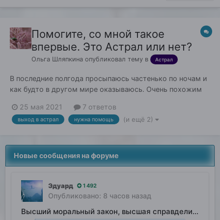
Помогите, со мной такое
впервые. Это Астрал или нет?
Ольга Шляпкина
опубликовал тему в
Астрал
В последние полгода просыпаюсь частенько по ночам и
как будто в другом мире оказываюсь. Очень похожим
на мой, но знаю - чужой он. Но понимание не сразу
25 мая 2021
7 ответов
приходит. В первые секунды кажется, что все ок, я
(и ещё 2)
выход в астрал
нужна помощь
просто дома, ну проснулась средь ночи, надо дальше
спать....НО! Рядом, вместо мужа в постели спит...
Новые сообщения на форуме
Эдуард
1 492
Опубликовано:
8 часов назад
Высший моральный закон, высшая справделивость