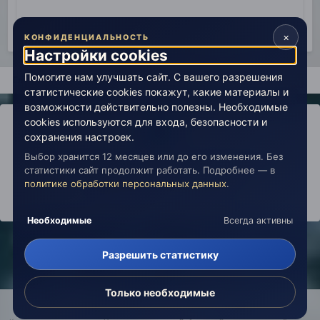
×
КОНФИДЕНЦИАЛЬНОСТЬ
Настройки cookies
Помогите нам улучшать сайт. С вашего разрешения
Главная
Поиск
статистические cookies покажут, какие материалы и
возможности действительно полезны. Необходимые
cookies используются для входа, безопасности и
сохранения настроек.
Выбор хранится 12 месяцев или до его изменения. Без
IPS Theme
by
IPSFocus
Политика конфиденциальности
статистики сайт продолжит работать. Подробнее — в
Обратная связь
Настройки cookies
политике обработки персональных данных
.
copyright © 2026 Живая Эзотерика
Powered by Invision Community
Необходимые
Всегда активны
Разрешить статистику
Только необходимые