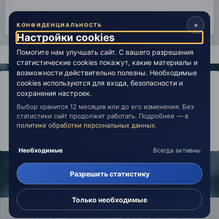
×
КОНФИДЕНЦИАЛЬНОСТЬ
Настройки cookies
Помогите нам улучшать сайт. С вашего разрешения
Главная
Поиск
статистические cookies покажут, какие материалы и
возможности действительно полезны. Необходимые
cookies используются для входа, безопасности и
сохранения настроек.
Выбор хранится 12 месяцев или до его изменения. Без
IPS Theme
by
IPSFocus
Политика конфиденциальности
статистики сайт продолжит работать. Подробнее — в
Обратная связь
Настройки cookies
политике обработки персональных данных
.
copyright © 2026 Живая Эзотерика
Powered by Invision Community
Необходимые
Всегда активны
Разрешить статистику
Только необходимые