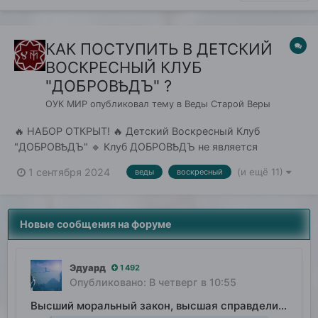
КАК ПОСТУПИТЬ В ДЕТСКИЙ
ВОСКРЕСНЫЙ КЛУБ
"ДОБРОВѢДЪ" ?
ОУК МИР
опубликовал тему в
Веды Старой Веры
🔥 НАБОР ОТКРЫТ! 🔥 Детский Воскресный Клуб
"ДОБРОВѢДЪ" 🔹 Клуб ДОБРОВѢДЪ не является
официальным учебным заведением и не ведет
1 сентября 2024
(и ещё 11)
веды
воскресный
просветительскую, обучающую и педагогическую
деятельность. Это просто объединение семей по
интересам. Все видеовстречи проходят строго в
Новые сообщения на форуме
присутствии родителей. Кл...
Эдуард
1 492
Опубликовано:
В четверг в 10:55
Высший моральный закон, высшая справделивость