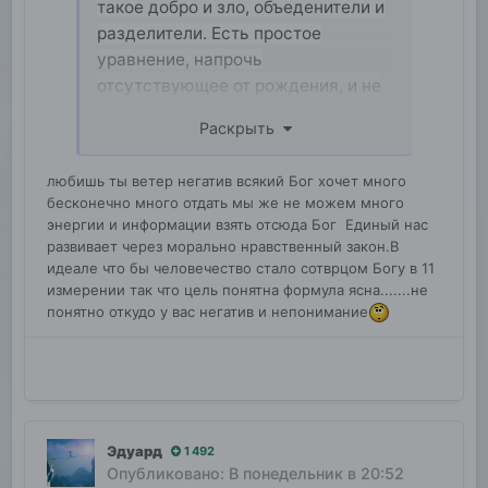
такое добро и зло, объеденители и
разделители. Есть простое
уравнение, напрочь
отсутствующее от рождения, и не
хочу знать, от чего зависит,
Раскрыть
зависнет быть или не быть я к
чему, может, от того, что у
любишь ты ветер негатив всякий Бог хочет много
человечества нет внешнего врага
бесконечно много отдать мы же не можем много
из глубокого космоса, возможно,
энергии и информации взять отсюда Бог Единый нас
для того, чтобы спокойно
развивает через морально нравственный закон.В
выполнять свою основную миссию
идеале что бы человечество стало сотврцом Богу в 11
измерении так что цель понятна формула ясна.......не
человечества — это жить для друг
понятно откудо у вас негатив и непонимание
друга, для созидания не только
здесь, но и в глубоком космосе
Эдуард
1 492
Опубликовано:
В понедельник в 20:52