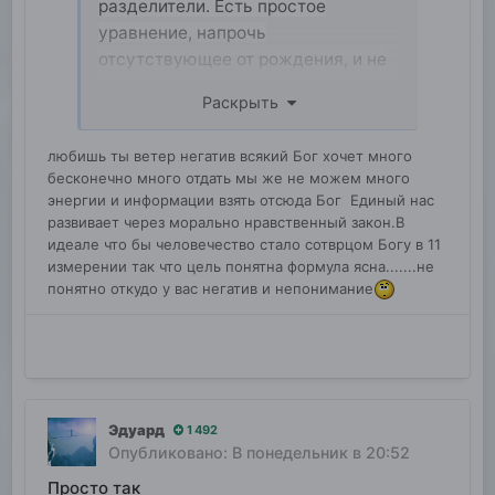
разделители. Есть простое
уравнение, напрочь
отсутствующее от рождения, и не
хочу знать, от чего зависит,
Раскрыть
зависнет быть или не быть я к
чему, может, от того, что у
любишь ты ветер негатив всякий Бог хочет много
человечества нет внешнего врага
бесконечно много отдать мы же не можем много
из глубокого космоса, возможно,
энергии и информации взять отсюда Бог Единый нас
для того, чтобы спокойно
развивает через морально нравственный закон.В
выполнять свою основную миссию
идеале что бы человечество стало сотврцом Богу в 11
измерении так что цель понятна формула ясна.......не
человечества — это жить для друг
понятно откудо у вас негатив и непонимание
друга, для созидания не только
здесь, но и в глубоком космосе
Эдуард
1 492
Опубликовано:
В понедельник в 20:52
Просто так