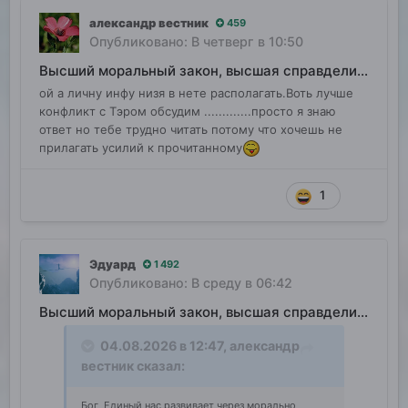
александр вестник
459
Опубликовано:
В четверг в 10:50
Высший моральный закон, высшая справделивость
ой а личну инфу низя в нете располагать.Воть лучше
конфликт с Тэром обсудим .............просто я знаю
ответ но тебе трудно читать потому что хочешь не
прилагать усилий к прочитанному
1
Эдуард
1 492
Опубликовано:
В среду в 06:42
Высший моральный закон, высшая справделивость
04.08.2026 в 12:47,
александр
вестник
сказал:
Бог Единый нас развивает через морально