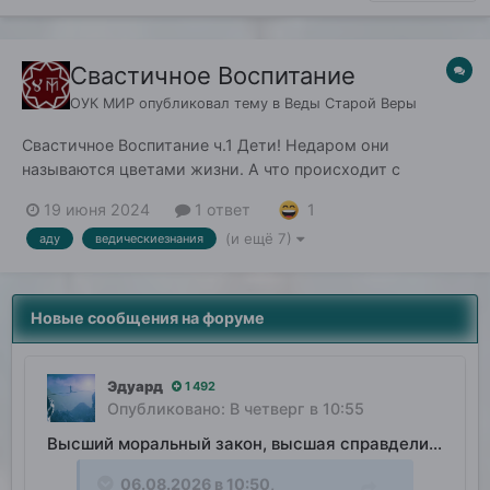
Свастичное Воспитание
ОУК МИР
опубликовал тему в
Веды Старой Веры
Свастичное Воспитание ч.1 Дети! Недаром они
называются цветами жизни. А что происходит с
цветами? Когда они отцвели, появляются семена и
1
19 июня 2024
1 ответ
потом эти семена сеют новые цветы, и вся эта
(и ещё 7)
аду
ведическиезнания
круговерть наполнена Божественным смыслом
проявлений. Цветы сеют себе подобных, подобные
взращивают себе подобных....
Новые сообщения на форуме
Эдуард
1 492
Опубликовано:
В четверг в 10:55
Высший моральный закон, высшая справделивость
06.08.2026 в 10:50,