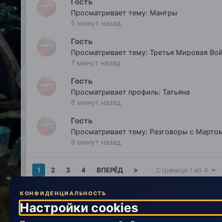
Гость
Просматривает тему: Мантры
5 минут назад
Гость
7 минут назад
Гость
Просматривает профиль: Татьяна
8 минут назад
Гость
Просматривает тему: Разговоры с Марто
9 минут назад
1
2
3
4
ВПЕРЁД
Страница 1 из 4
КОНФИДЕНЦИАЛЬНОСТЬ
Главная
Пользователи онлайн
Настройки cookies