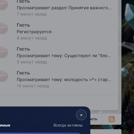
Гость
Просматривает раздел: Принятие важного решения
7 минут назад
Гость
Регистрируется
8 минут назад
Гость
Просматривает тему: Существуют ли "блоки"?
9 минут назад
Гость
Просматривает тему: молодость >*< старость
10 минут назад
×
Вся активность
димые
Всегда активны